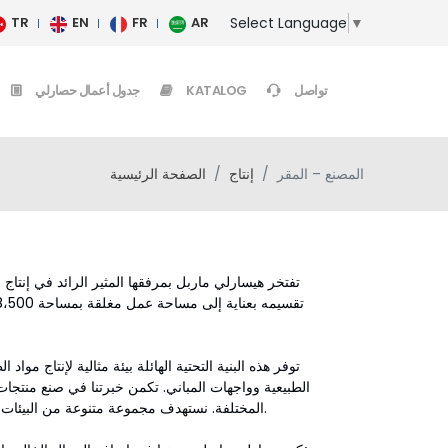
Select Language
▼
TR
EN
FR
AR
تواصل
KATALOG
جدول أعمال حصارلي
المصنع – المقر
إنتاج
الصفحة الرئيسية
توفر هذه البنية التحتية الهائلة بيئة مثالية لإنتاج م
الطبيعية وواجهات المباني. تكمن خبرتنا في صنع منتجات
المختلفة. نستهدف مجموعة متنوعة من البيئات، بدءًا من المتاحف والمساحات الحيوية التاريخية إلى المرافق السياحية والمباني السكنية.