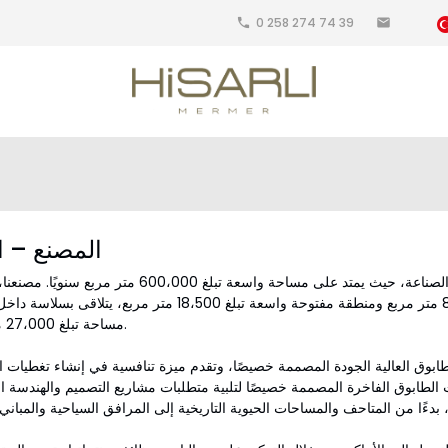
0 258 274 74 39
local_phone
email
المصنع – ا
تفتخر هيسارلي ماربل بمرفقها المثير الرائد في إنتاج الصناعة، حيث يمتد على مساحة واسعة تبلغ 600،000
تقسيمه بعناية إلى مساحة عمل مغلقة بمساحة 8،500 متر مربع ومنطقة مفتوحة واسعة تبلغ 18،500 متر مربع،
مساحة تبلغ 27،000 متر مربع.
واد الطابوق العالية الجودة المصممة خصيصًا، وتقدم ميزة تنافسية في إنشاء تغطيات 
 الطابوق الفاخرة المصممة خصيصًا لتلبية متطلبات مشاريع التصميم والهندسة ال