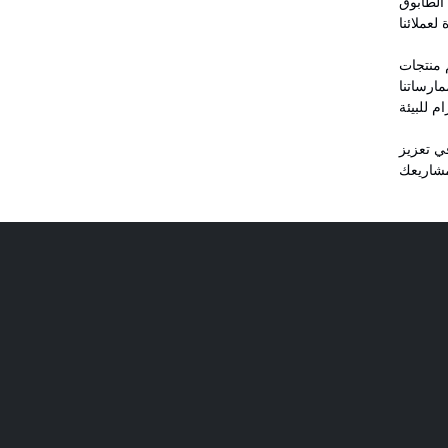
الطابوق
م منتجات
مارساتنا
في تعزيز