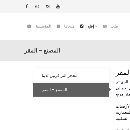
طلب
إنتاج
منتجاتنا
المؤسسية
المصنع – المقر
لمقر
محجر الترافرتين لدينا
 متر مربع سنويًا. مصنعنا، الذي تم
 يتلاقى بسلاسة داخل إجمالي
المصنع – المقر
الأرضيات
معمارية