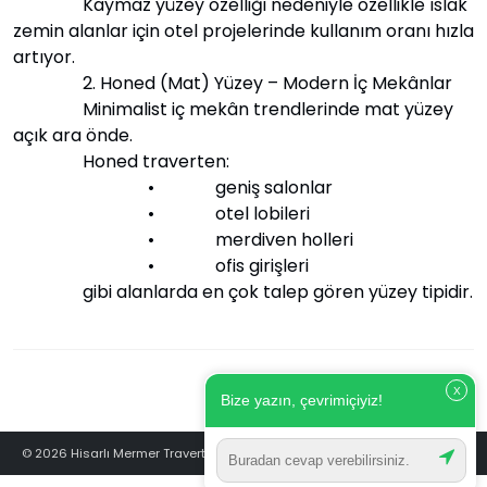
Kaymaz yüzey özelliği nedeniyle özellikle ıslak
zemin alanlar için otel projelerinde kullanım oranı hızla
artıyor.
2. Honed (Mat) Yüzey – Modern İç Mekânlar
Minimalist iç mekân trendlerinde mat yüzey
açık ara önde.
Honed traverten:
• geniş salonlar
• otel lobileri
• merdiven holleri
• ofis girişleri
gibi alanlarda en çok talep gören yüzey tipidir.
X
Bize yazın, çevrimiçiyiz!
© 2026 Hisarlı Mermer Traverten - Türkiye’nin Traverten Markası