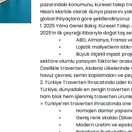
pazarındaki konumunu, küresel talep tren
Hisarlı Marble olarak dünya pazarını yakı
global ihtiyaçlara göre şekillendiriyoruz.
1. 2025 Yılına Genel Bakış: Küresel Talep 
2025’in ilk çeyreği itibarıyla doğal taş s
• ABD, Almanya, Fransa ve Suudi A
• Lojistik maliyetlerin istikrar
• Büyük ölçekli inşaat projeleri
sektöre olumlu yansıyan faktörler arasın
Özellikle traverten, Akdeniz ülkelerind
havuz çevresi, zemin kaplamaları ve pey
2. Türkiye Traverten İhracatında Lider
Türkiye, dünyadaki en zengin traverten 
ham blok hem işlenmiş traverten ürünler
⭐ Türkiye’nin traverten ihracatında öne 
• Homojen damar yapısına sahip y
• Geniş renk skalası (Silver, Noce
• Modern üretim ve epoksi tek
• Rekabetçi fiyat–kalite de