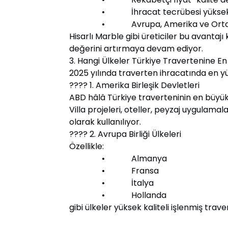
• İhracat tecrübesi yüksek f
• Avrupa, Amerika ve Orta Doğu’y
Hisarlı Marble gibi üreticiler bu avantajı
değerini artırmaya devam ediyor.
3. Hangi Ülkeler Türkiye Travertenine E
2025 yılında traverten ihracatında en y
???? 1. Amerika Birleşik Devletleri
ABD hâlâ Türkiye traverteninin en büyük a
Villa projeleri, oteller, peyzaj uygulama
olarak kullanılıyor.
???? 2. Avrupa Birliği Ülkeleri
Özellikle:
• Almanya
• Fransa
• İtalya
• Hollanda
gibi ülkeler yüksek kaliteli işlenmiş trav