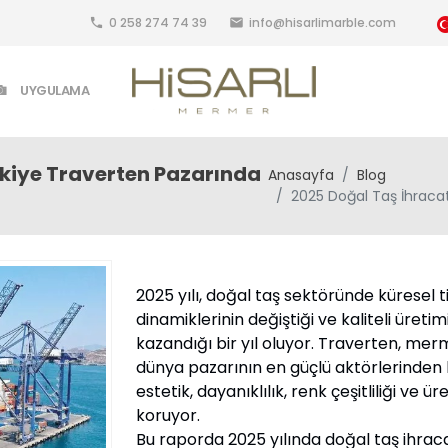
0 258 274 74 39
info@hisarlimarble.com
local_phone
email
UYGULAMA
rkiye Traverten Pazarında
Anasayfa
Blog
2025 Doğal Taş İhraca
2025 yılı, doğal taş sektöründe küresel t
dinamiklerinin değiştiği ve kaliteli ür
kazandığı bir yıl oluyor. Traverten, mer
dünya pazarının en güçlü aktörlerinden 
estetik, dayanıklılık, renk çeşitliliği ve 
koruyor.
Bu raporda 2025 yılında doğal taş ihrac