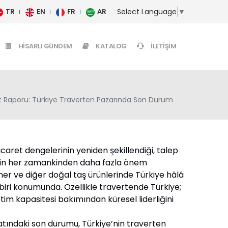
Select Language
▼
TR
EN
FR
AR
HISARLI GÜNDEM
KATALOG
İLETIŞIM
t Raporu: Türkiye Traverten Pazarında Son Durum
icaret dengelerinin yeniden şekillendiği, talep
etimin her zamankinden daha fazla önem
mer ve diğer doğal taş ürünlerinde Türkiye hâlâ
biri konumunda. Özellikle travertende Türkiye;
üretim kapasitesi bakımından küresel liderliğini
atındaki son durumu, Türkiye’nin traverten