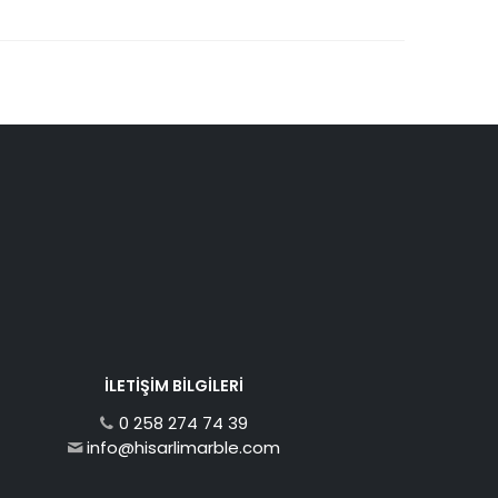
İLETIŞIM BILGILERI
0 258 274 74 39
info@hisarlimarble.com