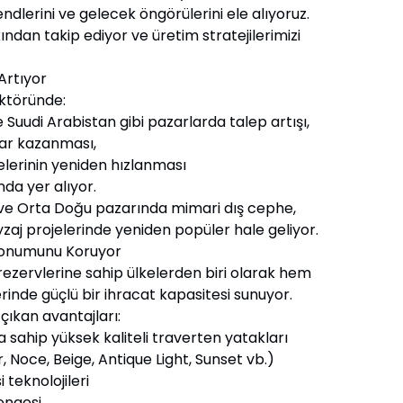
dlerini ve gelecek öngörülerini ele alıyoruz.
ndan takip ediyor ve üretim stratejilerimizi
Artıyor
ektöründe:
rabistan gibi pazarlarda talep artışı,
 kazanması,
nin yeniden hızlanması
da yer alıyor.
e ve Orta Doğu pazarında mimari dış cephe,
zaj projelerinde yeniden popüler hale geliyor.
 Konumunu Koruyor
rezervlerine sahip ülkelerden biri olarak hem
inde güçlü bir ihracat kapasitesi sunuyor.
çıkan avantajları:
üksek kaliteli traverten yatakları
, Beige, Antique Light, Sunset vb.)
nolojileri
ngesi