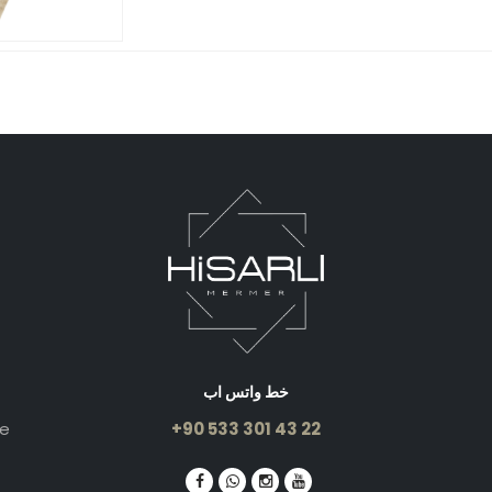
خط واتس اب
le
+90 533 301 43 22