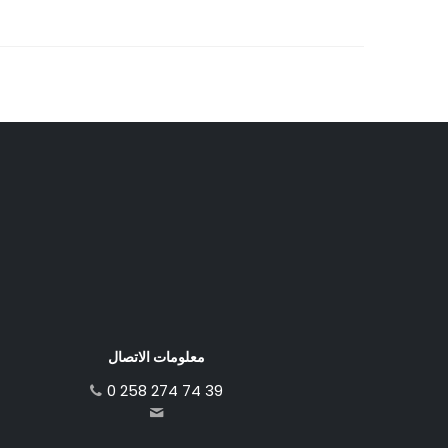
معلومات الاتصال
0 258 274 74 39