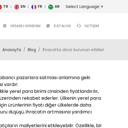
Select Language
▼
TR
EN
FR
AR
HISARLI GÜNDEM
KATALOG
İLETIŞIM
Anasayfa
Blog
İhracatta döviz kurunun etkileri
 yabancı pazarlara satması anlamına gelir.
si vardır:
kle yerel para birimi cinsinden fiyatlandırılır,
 üzerinden rekabet ederler. Ülkenin yerel para
çin ürünlerinin fiyatı diğer ülkelerde daha
 kuru düşüşü, ihracatın artmasına yardımcı
tçıların maliyetlerini etkileyebilir. Özellikle, bir