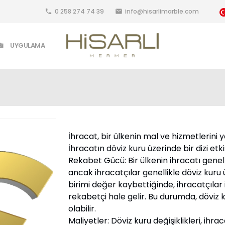
0 258 274 74 39
info@hisarlimarble.com
local_phone
email
UYGULAMA
İhracat, bir ülkenin mal ve hizmetlerini
İhracatın döviz kuru üzerinde bir dizi etki
Rekabet Gücü: Bir ülkenin ihracatı genelli
ancak ihracatçılar genellikle döviz kuru
birimi değer kaybettiğinde, ihracatçılar i
rekabetçi hale gelir. Bu durumda, döviz
olabilir.
Maliyetler: Döviz kuru değişiklikleri, ihraca