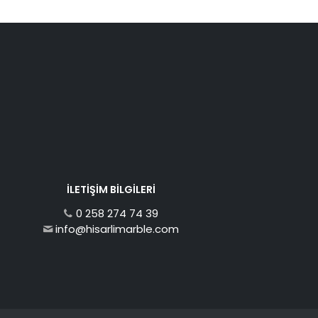
İLETIŞIM BILGILERI
0 258 274 74 39
info@hisarlimarble.com