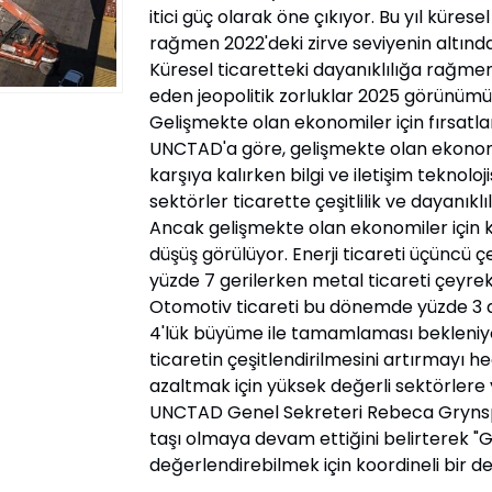
itici güç olarak öne çıkıyor. Bu yıl küres
rağmen 2022'deki zirve seviyenin altınd
Küresel ticaretteki dayanıklılığa rağme
eden jeopolitik zorluklar 2025 görünümü ü
Gelişmekte olan ekonomiler için fırsatlar
UNCTAD'a göre, gelişmekte olan ekonomi
karşıya kalırken bilgi ve iletişim teknol
sektörler ticarette çeşitlilik ve dayanıklıl
Ancak gelişmekte olan ekonomiler için 
düşüş görülüyor. Enerji ticareti üçüncü ç
yüzde 7 gerilerken metal ticareti çeyrekl
Otomotiv ticareti bu dönemde yüzde 3 dü
4'lük büyüme ile tamamlaması bekleniy
ticaretin çeşitlendirilmesini artırmayı 
azaltmak için yüksek değerli sektörlere
UNCTAD Genel Sekreteri Rebeca Grynspan
taşı olmaya devam ettiğini belirterek "G
değerlendirebilmek için koordineli bir des