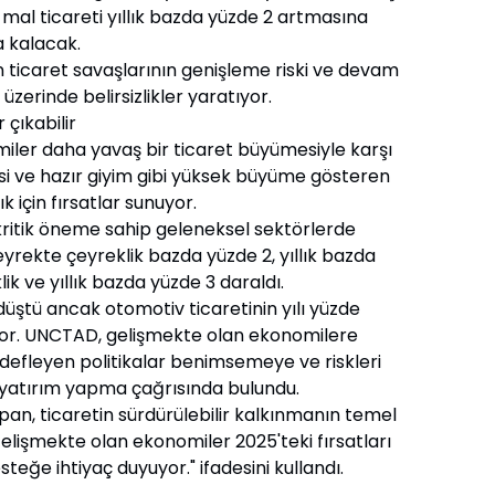
el mal ticareti yıllık bazda yüzde 2 artmasına
a kalacak.
n ticaret savaşlarının genişleme riski ve devam
zerinde belirsizlikler yaratıyor.
 çıkabilir
ler daha yavaş bir ticaret büyümesiyle karşı
ojisi ve hazır giyim gibi yüksek büyüme gösteren
ık için fırsatlar sunuyor.
kritik öneme sahip geleneksel sektörlerde
eyrekte çeyreklik bazda yüzde 2, yıllık bazda
ik ve yıllık bazda yüzde 3 daraldı.
ştü ancak otomotiv ticaretinin yılı yüzde
or. UNCTAD, gelişmekte olan ekonomilere
hedefleyen politikalar benimsemeye ve riskleri
 yatırım yapma çağrısında bulundu.
, ticaretin sürdürülebilir kalkınmanın temel
elişmekte olan ekonomiler 2025'teki fırsatları
teğe ihtiyaç duyuyor." ifadesini kullandı.