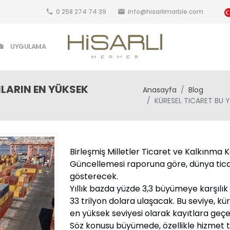
0 258 274 74 39
info@hisarlimarble.com
local_phone
email
UYGULAMA
NLARIN EN YÜKSEK
Anasayfa
Blog
KÜRESEL TICARET BU 
Birleşmiş Milletler Ticaret ve Kalkınma
Güncellemesi raporuna göre, dünya ticaret
gösterecek.
Yıllık bazda yüzde 3,3 büyümeye karşılık
33 trilyon dolara ulaşacak. Bu seviye, k
en yüksek seviyesi olarak kayıtlara geç
Söz konusu büyümede, özellikle hizmet ti