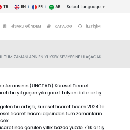
Select Language
▼
TR
EN
FR
AR
HISARLI GÜNDEM
KATALOG
İLETIŞIM
YIL TÜM ZAMANLARIN EN YÜKSEK SEVIYESINE ULAŞACAK
 Konferansının (UNCTAD) Küresel Ticaret
i bu yıl geçen yıla göre 1 trilyon dolar artış
 gelen bu artışla, küresel ticaret hacmi 2024'te
üresel ticaret hacmi açısından tüm zamanların
ecek.
caretinde görülen yıllık bazda yüzde 7'lik artış