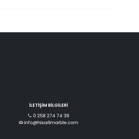
İLETIŞIM BILGILERI
0 258 274 74 39
info@hisarlimarble.com