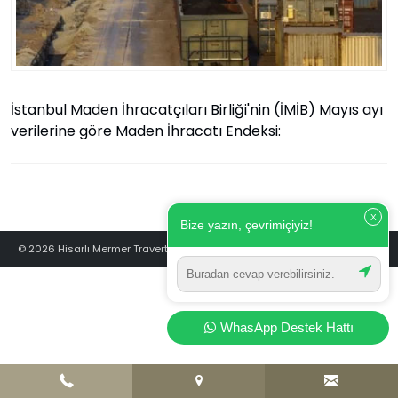
İstanbul Maden İhracatçıları Birliği'nin (İMİB) Mayıs ayı
verilerine göre Maden İhracatı Endeksi:
X
Bize yazın, çevrimiçiyiz!
© 2026 Hisarlı Mermer Traverten - Türkiye’nin Traverten Markası
WhasApp Destek Hattı