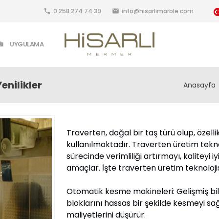
0 258 274 74 39
info@hisarlimarble.com
local_phone
email
UYGULAMA
enilikler
Anasayfa
Traverten, doğal bir taş türü olup, özel
kullanılmaktadır. Traverten üretim teknol
sürecinde verimliliği artırmayı, kaliteyi i
amaçlar. İşte traverten üretim teknolojisi
Otomatik kesme makineleri: Gelişmiş bil
bloklarını hassas bir şekilde kesmeyi sağla
maliyetlerini düşürür.