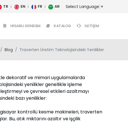
Select Language
▼
TR
EN
FR
AR
HISARLI GÜNDEM
KATALOG
İLETIŞIM
Blog
Traverten Üretim Teknolojisindeki Yenilikler
likle dekoratif ve mimari uygulamalarda
ojisindeki yenilikler genellikle işleme
yileştirmeyi ve çevresel etkileri azaltmayı
ndeki bazı yenilikler:
gisayar kontrollü kesme makineleri, traverten
r. Bu, atık miktarını azaltır ve işçilik