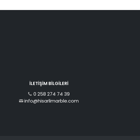
İLETIŞIM BILGILERI
0 258 274 74 39
info@hisarlimarble.com