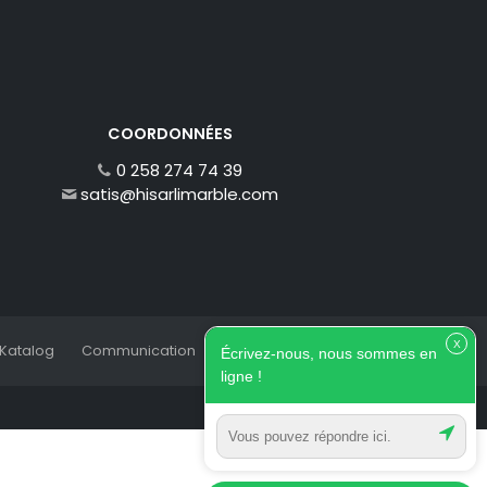
COORDONNÉES
0 258 274 74 39
satis@hisarlimarble.com
X
Katalog
Communication
Écrivez-nous, nous sommes en
ligne !