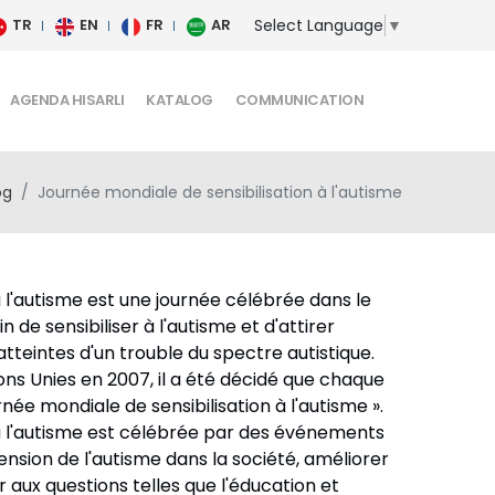
Select Language
▼
TR
EN
FR
AR
AGENDA HISARLI
KATALOG
COMMUNICATION
og
Journée mondiale de sensibilisation à l'autisme
à l'autisme est une journée célébrée dans le
 de sensibiliser à l'autisme et d'attirer
atteintes d'un trouble du spectre autistique.
ons Unies en 2007, il a été décidé que chaque
rnée mondiale de sensibilisation à l'autisme ».
 à l'autisme est célébrée par des événements
sion de l'autisme dans la société, améliorer
er aux questions telles que l'éducation et