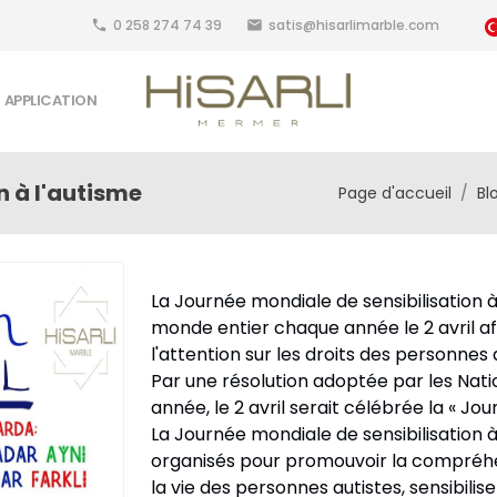
0 258 274 74 39
satis@hisarlimarble.com
local_phone
email
APPLICATION
n à l'autisme
Page d'accueil
Bl
La Journée mondiale de sensibilisation 
monde entier chaque année le 2 avril afin
l'attention sur les droits des personnes 
Par une résolution adoptée par les Nati
année, le 2 avril serait célébrée la « Jou
La Journée mondiale de sensibilisation
organisés pour promouvoir la compréhen
la vie des personnes autistes, sensibilis