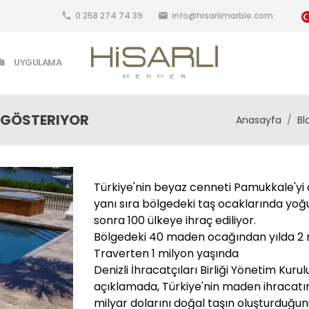
0 258 274 74 39
info@hisarlimarble.com
local_phone
email
UYGULAMA
Y GÖSTERIYOR
Anasayfa
Bl
Türkiye'nin beyaz cenneti Pamukkale'yi o
yanı sıra bölgedeki taş ocaklarında yoğ
sonra 100 ülkeye ihraç ediliyor.
Bölgedeki 40 maden ocağından yılda 2 mi
Traverten 1 milyon yaşında
Denizli İhracatçıları Birliği Yönetim Ku
açıklamada, Türkiye'nin maden ihracatını
milyar dolarını doğal taşın oluşturduğun