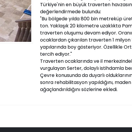
Türkiye'nin en büyük traverten havzasını
değerlendirmede bulundu:
"Bu bölgede yılda 800 bin metreküp üretim
ton. Yaklaşık 20 kilometre uzaklıkta Pam
traverten oluşumu devam ediyor. Oranın y
ocaklardan çıkarılan traverten 1 milyon y
yapılarında boy gösteriyor. Özellikle O
tercih ediyor."
Traverten ocaklarında ve il merkezindeki 
vurgulayan Serter, dolaylı istihdamla be
Çevre konusunda da duyarlı olduklarının 
sonra rehabilitasyon yapıldığını, maden 
ağaçlandırıldığını sözlerine ekledi.