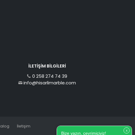
İLETIŞIM BILGILERI
0 258 274 74 39
info@hisarlimarble.com
talog
İletişim
X
Bize yazın, çevrimiçiyiz!