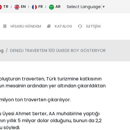
Select Language
▼
TR
EN
FR
AR
HISARLI GÜNDEM
KATALOG
İLETIŞIM
og
DENIZLI TRAVERTENI 100 ÜLKEDE BOY GÖSTERIYOR
luşturan traverten, Türk turizmine katkısının
un mesainin ardından yer altından çıkarıldıktan
lyon ton traverten çıkarılıyor.
rulu Üyesi Ahmet Serter, AA muhabirine yaptığı
n yıllık 5 milyar dolar olduğunu, bunun da 2,2
u söyledi.