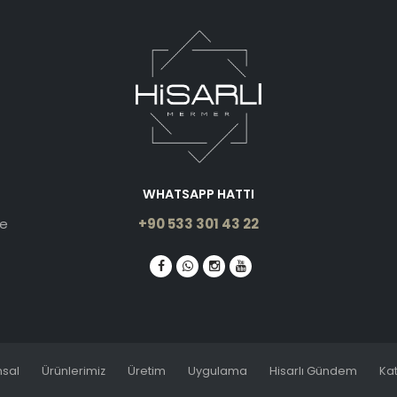
WHATSAPP HATTI
le
+90 533 301 43 22
sal
Ürünlerimiz
Üretim
Uygulama
Hisarlı Gündem
Ka