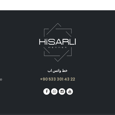
خط واتس اب
le
+90 533 301 43 22