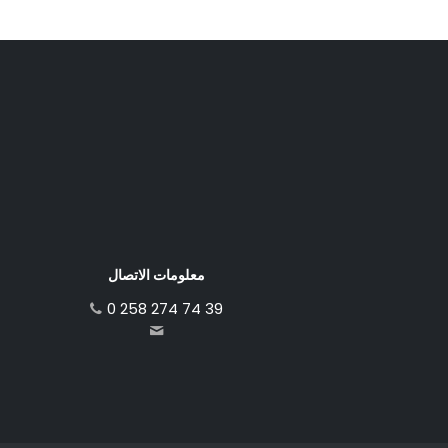
معلومات الاتصال
0 258 274 74 39