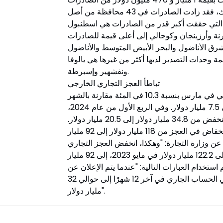
بالإضافة إلى ذلك، ووفقًا لبيانات مجلس المصدرين الأتراك، فقد زادت الصادرات في 43 محافظة من أصل
التي حققت أكبر قدر من الصادرات هي اسطنبول
نة وأرزينجان وكوجالي إلى أعلى قيمة للصادرات
رق الأناضول والبحر الأبيض المتوسط والأناضول
ة وحدات التصدير لديها أكثر من غيرها هي يالوفا
ونفشهير وإسبرطة.
تباطأ العجز التجاري الخارجي
وفقًا لبيانات وزارة التجارة، انخفض العجز التجاري الخارجي في مارس بنسبة 10.3 في المئة مقارنة بالشهر
نفسه من العام الماضي، لينخفض من 8.4 مليار دولار إلى 7.5 مليار دولار. وفي الربع الأول من عام 2024،
انخفض العجز التجاري الخارجي بنسبة 41.2 في المئة، لينخفض من 34.8 مليار دولار إلى 20.5 مليار دولار.
وعند النظر إلى فترة السنة الواحدة الأخيرة، انخفض الانخفاض في العجز من 118 مليار دولار إلى 92 مليار
ي الصادر عن وزارة التجارة: "وهكذا، انخفض العجز التجاري
الخارجي السنوي لمدة 12 شهرًا، والذي كان قد ارتفع إلى 122.2 مليار دولار في مايو 2023، إلى 92 مليار
ر". وفي البيان، تم استخدام العبارات التالية: "عندما يتم الإعلان عن
بيانات فبراير 2024، فمن المتوقع أن ينخفض العجز في الحساب الجاري في آخر 12 شهرًا إلى حوالي 32
مليار دولار".