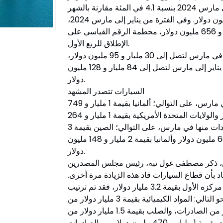
ووفقًا لبيانات وزارة التجارة، فقد انخفضت الصادرات في مارس 2024 بنسبة 4.1 في المئة مقارنة بالشهر
نفسه من العام السابق، لتنخفض إلى 22 مليار و578 مليون دولار. وفي الفترة من يناير إلى مارس 2024،
زادت الصادرات بنسبة 3.6 في المئة لتصل إلى 63 مليار و 656 مليون دولار، محطمة الرقم القياسي على
الإطلاق للربع الأول.
وفي حين انخفضت الواردات بنسبة 5.7 في المئة سنويًا في مارس لتصل إلى 30 مليار و 95 مليون دولار،
انخفضت الواردات بنسبة 12.6 في المئة في الفترة من يناير إلى مارس لتصل إلى 84 مليار و 128 مليون
دولار.
السيارات تتصدر المشهد
كانت البلدان التي تم تصدير معظم الصادرات إليها في مارس، على التوالي؛ ألمانيا بقيمة 1 مليار و 749
مليون دولار وإيطاليا بقيمة 1 مليار و 301 مليون دولار والولايات المتحدة الأمريكية بقيمة 1 مليار و 264
مليون دولار. وكانت البلدان التي تم استيراد معظم الواردات منها في مارس، على التوالي؛ الصين بقيمة 3
مليار و 900 مليون دولار وروسيا بقيمة 3 مليار و 680 مليون دولار وألمانيا بقيمة 2 مليار و 148 مليون
دولار.
رس، ذكر مصطفى غول تبه، رئيس مجلس المصدرين
 وأفاد بأن قطاع السيارات قاد هذه الزيادة مرة أخرى.
وبناءً على ذلك، في حين حافظ قطاع السيارات على مركزه الأول بقيمة 3.2 مليار دولار، فقد تم ترتيب
القطاعات الأخرى في المراكز الخمسة الأولى على النحو التالي: المواد الكيميائية بقيمة 3 مليار دولار من
الصادرات، والملابس الجاهزة بقيمة 1.6 مليار دولار من الصادرات، والصلب بقيمة 1.5 مليار دولار من