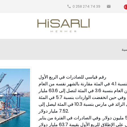
0 258 274 74 39
local_phone
email
ية
رقم قياسي للصادرات في الربع الأول
على الرغم من أن الصادرات في مارس انخفضت بنسبة 4.1 في المئة مقارنة بالشهر نفسه من العام
السابق، فقد زادت الصادرات في الأشهر الثلاثة الأولى من العام بنسبة 3.6 في المئة لتصل إلى 63.6 مليار
دولار، محطمة الرقم القياسي على الإطلاق للربع الأول. وفي حين انخفضت الواردات بنسبة 5.7 في المئة
سنويًا في مارس، فقد انخفض العجز التجاري الخارجي الرائد في مارس بنسبة 10.3 في المئة ليصل إلى
7.52 مليار دولار.
أكملت تركيا شهر مارس بصادرات بلغت 22 مليار و580 مليون دولار. وفي الصادرات في الفترة من يناير