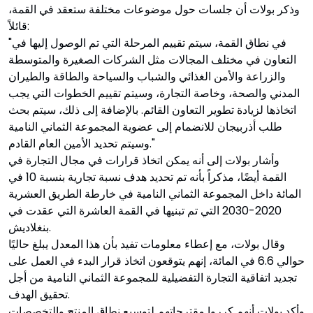
وذكر بولات أن جلسات حول موضوعات مختلفة ستعقد في القمة،
قائلاً:
"في نطاق القمة، سيتم تقييم المرحلة التي تم الوصول إليها في
التعاون في مختلف المجالات مثل الشركات الصغيرة والمتوسطة
والزراعة والأمن الغذائي والشباب والسياحة والطاقة والطيران
المدني والصحة، وخاصة التجارة، وسيتم تقييم الخطوات التي يجب
اتخاذها لزيادة تطوير التعاون القائم. بالإضافة إلى ذلك، سيتم بحث
طلب أذربيجان للانضمام إلى عضوية المجموعة الثماني النامية
وسيتم تحديد الأمين العام القادم."
وأشار بولات إلى أنه يمكن اتخاذ قرارات في مجال التجارة في
القمة أيضًا، مذكراً بأنه تم تحديد هدف نسبة تجارية بنسبة 10 في
المائة داخل المجموعة الثماني النامية في خارطة الطريق العشرية
2020-2030 التي تم تبنيها في القمة العاشرة التي عقدت في
بنغلاديش.
وقال بولات، مع إعطاء معلومات تفيد بأن هذا المعدل يبلغ حاليًا
حوالي 6.6 في المائة، إنهم يتوقعون اتخاذ قرار البدء في العمل على
تجديد اتفاقية التجارة التفضيلية للمجموعة الثماني النامية من أجل
تحقيق الهدف.
وأكد بولات أنهم كرروا مقترحاتهم لتوسيع نطاق المنتج والتخصصات