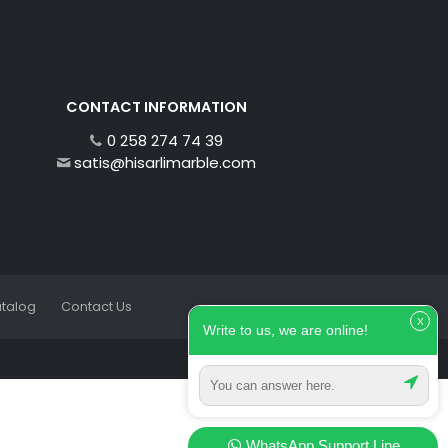
CONTACT INFORMATION
0 258 274 74 39
satis@hisarlimarble.com
talog
Contact Us
X
Write to us, we are online!
WhatsApp Support Line