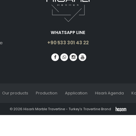
WHATSAPP LINE
le
+90 533 301 43 22
Our products
Production
Application
Hisarlı Agenda
Ka
© 2026 Hisarlı Marble Travertine - Turkey's Travertine Brand