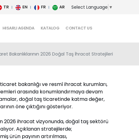
Select Language
▼
TR
EN
FR
AR
HISARLI AGENDA
KATALOG
CONTACT US
aret Bakanlıklarının 2026 Doğal Taş İhracat Stratejileri
 ticaret bakanlığı ve resmî ihracat kurumları,
 kalemleri arasında konumlandırmaya devam
klamalar, doğal taş ticaretinde katma değer,
klarının öne çıktığını gösteriyor.
ın 2026 ihracat vizyonunda, doğal taş sektörü
alıyor. Açıklanan stratejilerde;
rün payının artırılması,