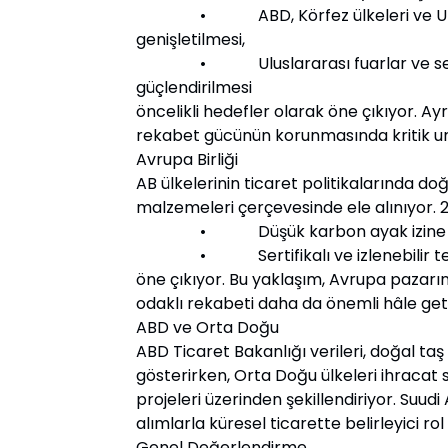
• ABD, Körfez ülkeleri ve Uzak Do
genişletilmesi,
• Uluslararası fuarlar ve sektörel 
güçlendirilmesi
öncelikli hedefler olarak öne çıkıyor. Ay
rekabet gücünün korunmasında kritik uns
Avrupa Birliği
AB ülkelerinin ticaret politikalarında do
malzemeleri çerçevesinde ele alınıyor. 2
• Düşük karbon ayak izine sahip
• Sertifikalı ve izlenebilir tedarik
öne çıkıyor. Bu yaklaşım, Avrupa pazarına
odaklı rekabeti daha da önemli hâle geti
ABD ve Orta Doğu
ABD Ticaret Bakanlığı verileri, doğal taş 
gösterirken, Orta Doğu ülkeleri ihracat st
projeleri üzerinden şekillendiriyor. Suudi
alımlarla küresel ticarette belirleyici rol
Genel Değerlendirme