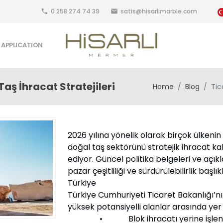
0 258 274 74 39
satis@hisarlimarble.com
local_phone
email
APPLICATION
aş İhracat Stratejileri
Home
Blog
Tic
2026 yılına yönelik olarak birçok ülkenin
doğal taş sektörünü stratejik ihracat
ediyor. Güncel politika belgeleri ve açı
pazar çeşitliliği ve sürdürülebilirlik başlı
Türkiye
Türkiye Cumhuriyeti Ticaret Bakanlığı’n
yüksek potansiyelli alanlar arasında yer 
• Blok ihracatı yerine işlenmiş ü